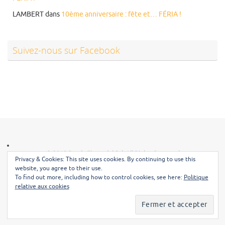
LAMBERT
dans
10ème anniversaire : fête et… FÉRIA !
Suivez-nous sur Facebook
© 2015 Banda Fiesta del Sol. All Rights Reserved.
Privacy & Cookies: This site uses cookies. By continuing to use this
website, you agree to their use.
To find out more, including how to control cookies, see here:
Politique
relative aux cookies
Accueil
Agenda
Présentation de la Banda Fiesta Del Sol
Photos
Vidéos
Contactez-nous
Fièrement propulsé par
Tempera
&
WordPress.